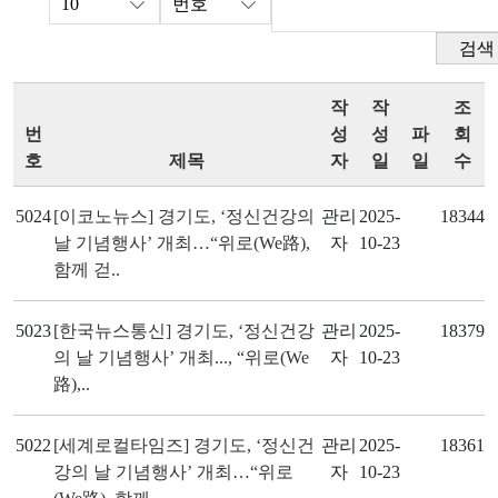
검색
작
작
조
번
성
성
파
회
호
제목
자
일
일
수
5024
[이코노뉴스] 경기도, ‘정신건강의
관리
2025-
18344
날 기념행사’ 개최…“위로(We路),
자
10-23
함께 걷..
5023
[한국뉴스통신] 경기도, ‘정신건강
관리
2025-
18379
의 날 기념행사’ 개최..., “위로(We
자
10-23
路),..
5022
[세계로컬타임즈] 경기도, ‘정신건
관리
2025-
18361
강의 날 기념행사’ 개최…“위로
자
10-23