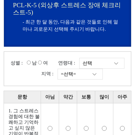
PCL-K-5 (외상후 스트레스 장애 체크리
스트-5)
- 최근 한 달 동안, 다음과 같은 것들로 인해 얼
마나 괴로운지 선택해 주시기 바랍니다.
성별 :
남
여
연령대 :
지역 :
문항
아님
약간
보통
많이
아주
1. 그 스트레스
경험에 대한 불
쾌하고 기억하
고 싶지 않은
기억이 반복적