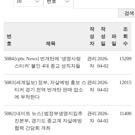
검색
작
작
조
번
성
성
파
회
호
제목
자
일
일
수
5084
[cpbc News] 번개탄에 '생명사랑
관리
2026-
15209
스티커' 붙인 4대 종교 성직자들
자
04-02
5083
[세계일보] 정부, 자살예방 홍보 스
관리
2026-
12015
티커 경기 전역 번개탄 판매 업소
자
04-02
에 부착한다
5082
[네이트 뉴스] 범정부생명지킴추
관리
2026-
11400
진본부, 경기도 종교계 자살예방
자
04-02
협력 간담회 개최