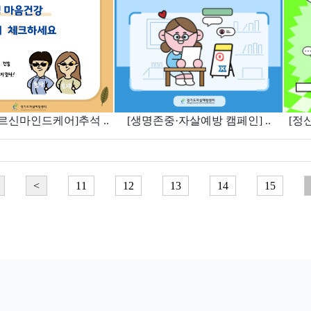
르신마인드케어]추석 ..
[생명존중·자살예방 캠페인] ..
[정
<
11
12
13
14
15