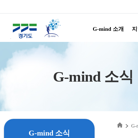
Skip to main content
G-mind 소개
지
G-mind 소식
G-
G-mind 소식