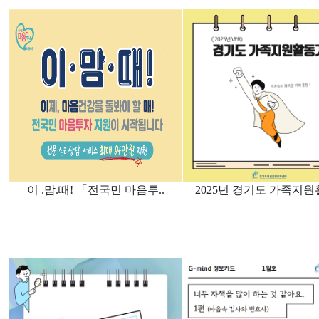
이 .맘.때! 「전국민 마음투..
2025년 경기도 가족지원활