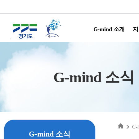
Skip to main content
G-mind 소개
지
G-mind 소식
G-
G-mind 소식