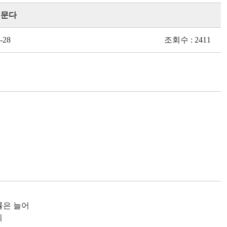
허문다
-28
조회수 : 2411
률은 늘어
최