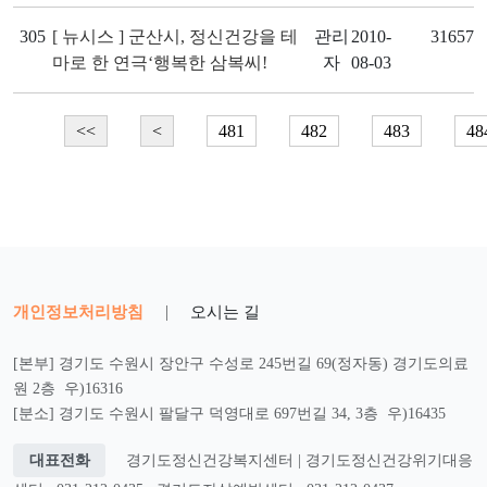
305
[ 뉴시스 ] 군산시, 정신건강을 테
관리
2010-
31657
마로 한 연극‘행복한 삼복씨!
자
08-03
<<
<
481
482
483
48
개인정보처리방침
|
오시는 길
[본부] 경기도 수원시 장안구 수성로 245번길 69(정자동) 경기도의료
원 2층 우)16316
[분소] 경기도 수원시 팔달구 덕영대로 697번길 34, 3층 우)16435
대표전화
경기도정신건강복지센터 | 경기도정신건강위기대응