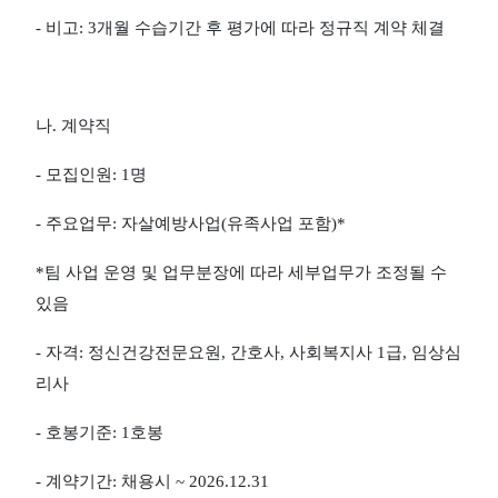
-
비고
: 3
개월 수습기간 후 평가에 따라 정규직 계약 체결
나
.
계약직
-
모집인원
: 1
명
-
주요업무
:
자살예방사업
(
유족사업 포함
)*
*
팀 사업 운영 및 업무분장에 따라 세부업무가 조정될 수
있음
-
자격
:
정신건강전문요원
,
간호사
,
사회복지사
1
급
,
임상심
리사
-
호봉기준
: 1
호봉
-
계약기간
:
채용시
~ 2026.12.31