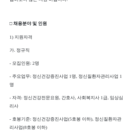
□
채용분야 및 인원
1)
지원자격
가
.
정규직
-
모집인원
: 2
명
-
주요업무
:
정신건강증진사업
1
명
,
정신질환자관리사업
1
명
-
자격
:
정신건강전문요원
,
간호사
,
사회복지사
1
급
,
임상심
리사
-
호봉기준
:
정신건강증진사업
(5
호봉 이하
),
정신질환자관
리사업
(8
호봉 이하
)