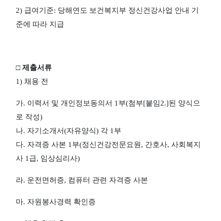
2)
급여기준
:
당해연도 보건복지부 정신건강사업 안내 기
준에 따라 지급
□
제출서류
1)
채용 전
가
.
이력서 및 개인정보동의서
1
부
(
첨부
[
붙임
2.]
된 양식으
로 작성
)
나
.
자기소개서
(
자유양식
)
각
1
부
다
.
자격증 사본
1
부
(
정신건강전문요원
,
간호사
,
사회복지
사
1
급
,
임상심리사
)
라
.
운전면허증
,
컴퓨터 관련 자격증 사본
마
.
자원봉사경력 확인증