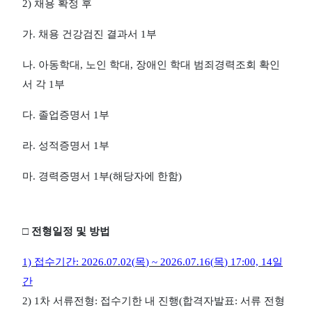
2)
채용 확정 후
가
.
채용 건강검진 결과서
1
부
나
.
아동학대
,
노인 학대
,
장애인 학대 범죄경력조회 확인
서 각
1
부
다
.
졸업증명서
1
부
라
.
성적증명서
1
부
마
.
경력증명서
1
부
(
해당자에 한함
)
□
전형일정 및 방법
1)
접수기간
: 2026.07.02(
목
) ~ 2026.07.16(
목
) 17:00, 14
일
간
2) 1
차
서류전형
:
접수기한 내 진행
(
합격자발표
:
서류 전형