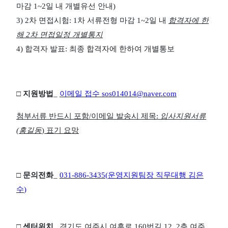
마감
1~2
일 내 개별유선 안내
)
3) 2
차
면접시험
: 1
차 서류전형 마감
1~2
일 내
합격자에
한
해
2
차 면접일정 개별통지
4)
합격자
발표
:
최종
합격자에
한하여
개별통보
□
지원방법
_
이메일
접수
sos014014@naver.com
첨부서류 반드시 포함
/
이메일 발송시 제목
:
입사지원서류
(
홍길동
)
표기 요망
□
문의전화
_
031-886-3435(
운영지원팀장 직무대행 김은
수
)
□
센터위치
_
경기도 여주시 여흥로
160
번길
12, 2
층 여주