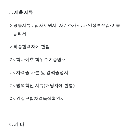
5.
제출 서류
○
공통서류
:
입사지원서
,
자기소개서
,
개인정보수집
·
이용
동의서
○
최종합격자에 한함
가
.
학사이후 학위수여증명서
나
.
자격증 사본 및 경력증명서
다
.
병역확인 서류
(
해당자에 한함
)
라
.
건강보험자격득실확인서
6.
기 타