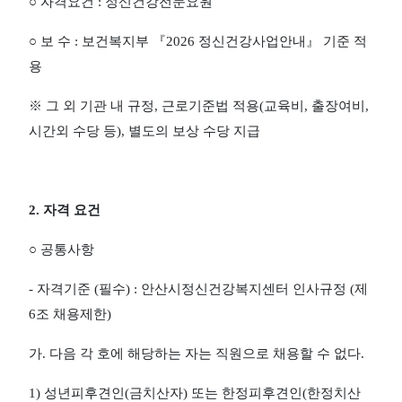
○
자격요건
:
정신건강전문요원
○
보 수
:
보건복지부
『
2026
정신건강사업안내
』
기준 적
용
※
그 외 기관 내 규정
,
근로기준법 적용
(
교육비
,
출장여비
,
시간외 수당 등
),
별도의 보상 수당 지급
2.
자격 요건
○
공통사항
-
자격기준
(
필수
) :
안산시정신건강복지센터 인사규정
(
제
6
조 채용제한
)
가
.
다음 각 호에 해당하는 자는 직원으로 채용할 수 없다
.
1)
성년피후견인
(
금치산자
)
또는 한정피후견인
(
한정치산