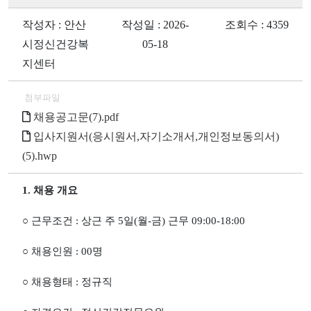
작성자 : 안산
작성일 : 2026-
조회수 : 4359
시정신건강복
05-18
지센터
첨부파일
채용공고문(7).pdf
입사지원서(응시원서,자기소개서,개인정보동의서)
(5).hwp
1.
채용 개요
○
근무조건
:
상근 주
5
일
(
월
-
금
)
근무
09:00-18:00
○
채용인원
: 00
명
○
채용형태
:
정규직