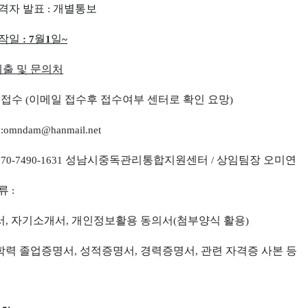
격자 발표
개별통보
:
작일
월
일
: 7
1
~
출 및 문의처
 접수
이메일 접수후 접수여부 센터로 확인 요망
(
)
일
:omndam@hanmail.net
성남시중독관리통합지원센터
상임팀장 오미연
070-7490-1631
/
류
:
서
자기소개서
개인정보활용 동의서
첨부양식 활용
,
,
(
)
학력 졸업증명서
성적증명서
경력증명서
관련 자격증 사본 등
,
,
,