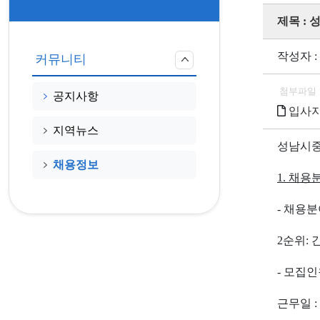
제목 :
작성자 :
커뮤니티
첨부파일
공지사항
입사지원
지역뉴스
성남시
채용정보
1.
채용분
-
채용분
2
순위
:
-
모집인
근무일
: