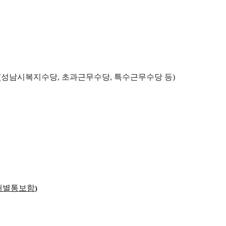
(
성남시복지수당
,
초과근무수당
,
특수근무수당 등
)
 개별통보함
)