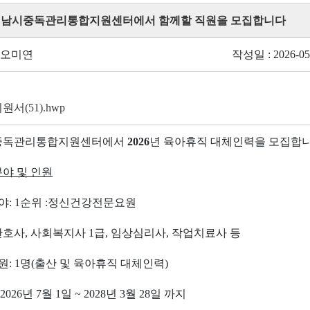
 성남시중독관리통합지원센터에서 함께할 직원을 모집합니다
 오미연
작성일 : 2026-05
서(51).hwp
중독관리통합지원센터에서
2026
년 육아휴직 대체인력을 모집합
야 및 인원
야
: 1
순위
:
정신건강전문요원
간호사
,
사회복지사
1
급
,
임상심리사
,
작업치료사 등
원
: 1
명
(
출산 및 육아휴직 대체인력
)
 2026
년
7
월
1
일
~ 2028
년
3
월
28
일 까지