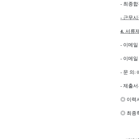
최종합
-
근무시
-
서류제
4.
이메일
-
이메
-
문 의
-
: 
제출서
-
◎
이력
◎
최종