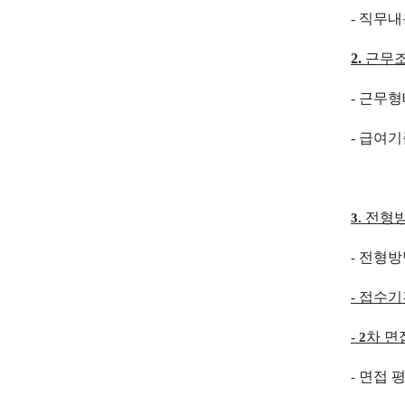
-
직무내
2.
근무
-
근무형
-
급여기
전형방
3.
전형방
-
접수기
-
차 면
- 2
면접 
-