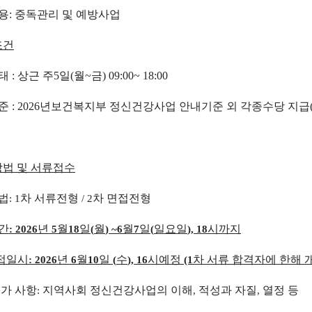
용
:
중독관리 및 예방사업
조건
태
:
상근 주
5
일
(
월
~
금
) 09:00~ 18:00
준
: 2026
년보건복지부 정신건강사업 안내기준 외 각종수당 지급
법 및 서류접수
법
차 서류전형
차 면접전형
: 1
/ 2
간
년
월
일
월
월
일
일요일
시까지
: 2026
5
18
(
) ~6
7
(
), 18
접일시
년
월
일
수
시예정
차 서류 합격자에 한해
: 2026
6
10
(
), 16
(1
평가 사항
지역사회 정신건강사업의 이해
적성과 자질
열정 등
:
,
,