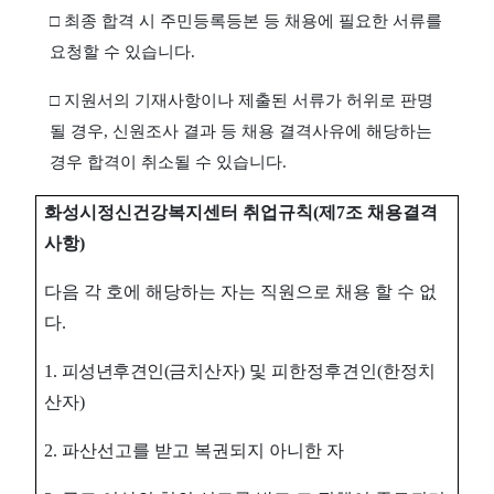
□
최종 합격 시 주민등록등본 등 채용에 필요한 서류를
요청할 수 있습니다
.
□
지원서의 기재사항이나 제출된 서류가 허위로 판명
될 경우
,
신원조사 결과 등 채용 결격사유에 해당하는
경우 합격이 취소될 수 있습니다
.
화성시정신건강복지센터 취업규칙
(
제
7
조 채용결격
사항
)
다음 각 호에 해당하는 자는 직원으로 채용 할 수 없
다
.
1.
피성년후견인
(
금치산자
)
및
피한정후견인
(
한정치
산자
)
2.
파산선고를 받고 복권되지 아니한 자