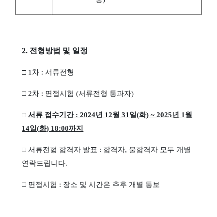
2.
전형방법 및 일정
□
1
차
:
서류전형
□
2
차
:
면접시험
(
서류전형 통과자
)
□
서류 접수기간
: 2024
년
12
월
31
일
(
화
) ~ 2025
년
1
월
14
일
(
화
) 18:00
까지
□
서류전형 합격자 발표
:
합격자
,
불합격자 모두 개별
연락드립니다
.
□
면접시험
:
장소 및 시간은 추후 개별 통보