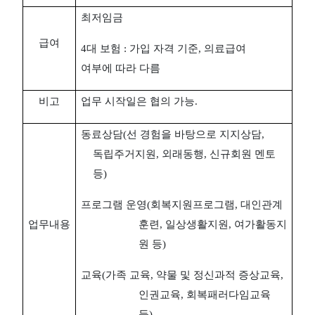
최저임금
급여
4
대 보험
:
가입 자격 기준
,
의료급여
여부에 따라 다름
비고
업무 시작일은 협의 가능
.
동료상담
(
선 경험을 바탕으로 지지상담
,
독립주거지원
,
외래동행
,
신규회원 멘토
등
)
프로그램 운영
(
회복지원프로그램
,
대인관계
업무내용
훈련
,
일상생활지원
,
여가활동지
원 등
)
교육
(
가족 교육
,
약물 및 정신과적 증상교육
,
인권교육
,
회복패러다임교육
등
)