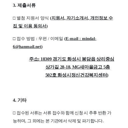
3.
제출서류
□
별첨 지원서 양식
(
지원서
,
자기소개서
,
개인정보 수
집 및 이용 동의서
)
□
접수 방법
:
우편
/
이메일
(
E-mail : mindal-
6@hanmail.net
)
주소
: 18309
경기도 화성시 봉담읍 상리중심
상가길
28-18, MG
새마을금고
5
층
502
호 화성시정신건강복지센터
)
4.
기타
□
접수된 서류는 서류 접수와 함께 신청 시 추후 반환 가
능하며
,
그 외에는 본 기관에서 삭제 및 파기합니다
.