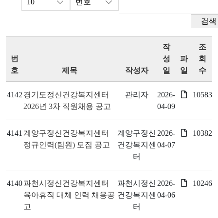
검색
작
조
번
성
파
회
호
제목
작성자
일
일
수
4142
경기도정신건강복지센터
관리자
2026-
10583
2026년 3차 직원채용 공고
04-09
4141
계양구정신건강복지센터
계양구정신
2026-
10382
정규인력(팀원) 모집 공고
건강복지센
04-07
터
4140
과천시정신건강복지센터
과천시정신
2026-
10246
육아휴직 대체 인력 채용공
건강복지센
04-06
고
터