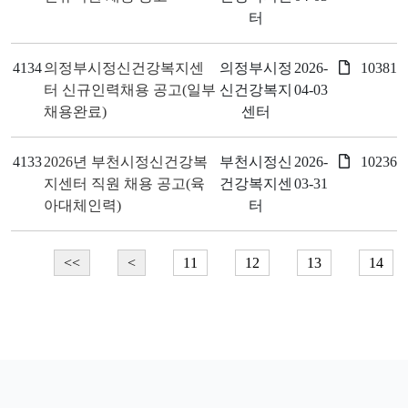
터
4134
의정부시정신건강복지센
의정부시정
2026-
10381
터 신규인력채용 공고(일부
신건강복지
04-03
채용완료)
센터
4133
2026년 부천시정신건강복
부천시정신
2026-
10236
지센터 직원 채용 공고(육
건강복지센
03-31
아대체인력)
터
<<
<
11
12
13
14