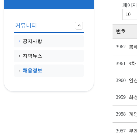
페이지
커뮤니티
번호
공지사항
3962
봄
지역뉴스
3961
9차
채용정보
3960
안산
3959
화
3958
계
3957
부