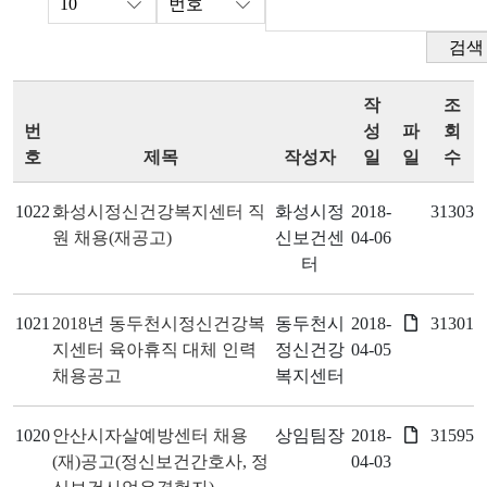
검색
작
조
번
성
파
회
호
제목
작성자
일
일
수
1022
화성시정신건강복지센터 직
화성시정
2018-
31303
원 채용(재공고)
신보건센
04-06
터
1021
2018년 동두천시정신건강복
동두천시
2018-
31301
지센터 육아휴직 대체 인력
정신건강
04-05
채용공고
복지센터
1020
안산시자살예방센터 채용
상임팀장
2018-
31595
(재)공고(정신보건간호사, 정
04-03