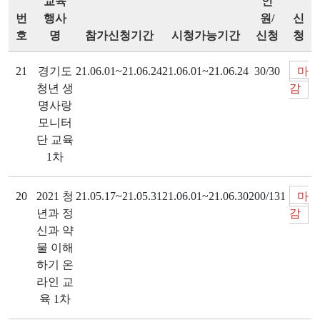
교육
인
번
행사
원/
신
호
명
참가신청기간
시청가능기간
신청
청
21
경기도
21.06.01~21.06.24
21.06.01~21.06.24
30/30
마
청년 생
감
명사랑
모니터
단 교육
1차
20
2021 청
21.05.17~21.05.31
21.06.01~21.06.30
200/131
마
년과 정
감
신과 약
물 이해
하기 온
라인 교
육 1차