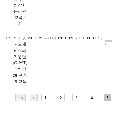
량강화
온라인
교육 5
차
12
2020 경
20.10.29~20.11.10
20.11.09~20.11.30
100/97
마
기도재
감
난심리
지원단
(G-PAT)
역량강
화 온라
인 교육
<<
<
1
2
3
4
5