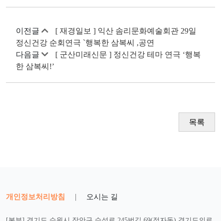
이전글
[ 재경일보 ] 익산 솜리문화예술회관 29일
정신건강 순회연극 `행복한 삼복씨 ,공연
다음글
[ 군산미래신문 ] 정신건강 테마 연극 ‘행복
한 삼복씨!’
목록
개인정보처리방침
|
오시는 길
[본부] 경기도 수원시 장안구 수성로 245번길 69(정자동) 경기도의료