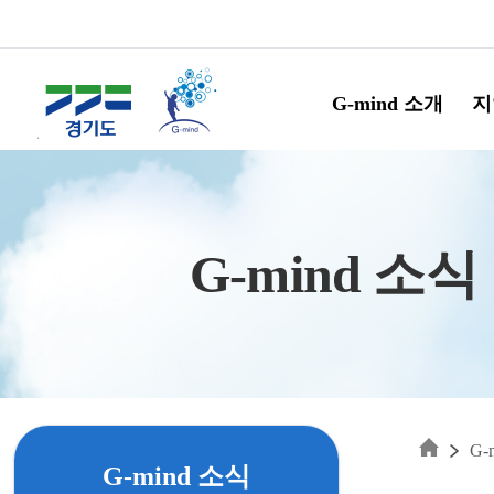
Skip to main content
G-mind 소개
지
G-mind 소식
G-
G-mind 소식