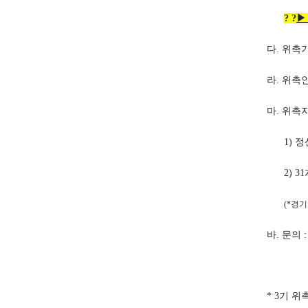
? ?
▶
다. 위촉기간 :
라. 위촉인
마. 위촉
1) 
2) 
(*경
바. 문의 :
* 3기 위