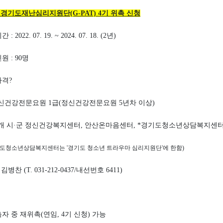
경기도재난심리지원단(G-PAT) 4기 위촉 신청
 2022. 07. 19. ~ 2024. 07. 18. (2년)
원 : 90명
자격?
정신건강전문요원 1급(정신건강전문요원 5년차 이상)
31개 시·군 정신건강복지센터, 안산온마음센터, *경기도청소년상담복지센
기도청소년상담복지센터는 '경기도 청소년 트라우마 심리지원단'에 한함)
 김병찬 (T. 031-212-0437/내선번호 6411)
촉자 중 재위촉(연임, 4기 신청) 가능