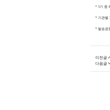
* 3기 
* 기관별 
* 발송공문
이전글
다음글