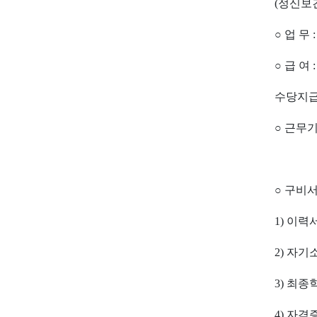
(정신보
○ 업 
○ 급 
수당지급
○ 근무기간
○ 구비
1) 이력
2) 자
3) 최
4) 자격