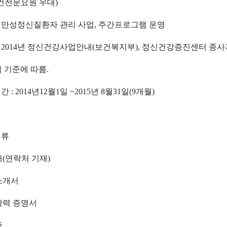
건전문요원 우대)
무 : 만성정신질환자 관리 사업, 주간프로그램 운영
여 : 2014년 정신건강사업안내(보건복지부), 정신건강증진센터 종사
 기준에 따름.
 : 2014년12월1일 ~2015년 8월31일(9개월)
서류
서(연락처 기재)
기소개서
종학력 증명서
증