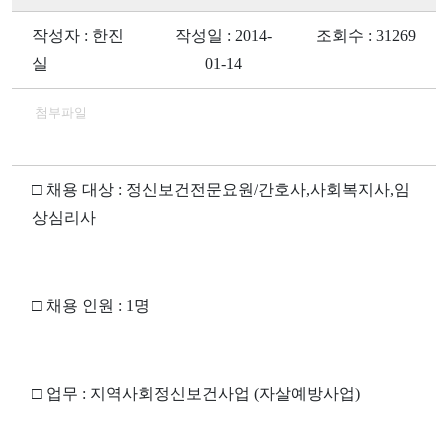
작성자 : 한진
작성일 : 2014-
조회수 : 31269
실
01-14
첨부파일
□
채용 대상
:
정신보건전문요원
/
간호사
,
사회복지사
,
임
상심리사
□
채용 인원
: 1
명
□
업무
:
지역사회정신보건사업
(
자살예방사업
)