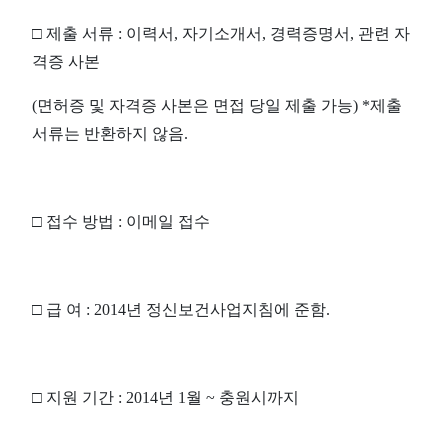
□
제출 서류
:
이력서
,
자기소개서
,
경력증명서
,
관련 자
격증 사본
(
면허증 및 자격증 사본은 면접 당일 제출 가능
) *
제출
서류는 반환하지 않음
.
□
접수 방법
:
이메일 접수
□
급 여
: 2014
년 정신보건사업지침에 준함
.
□
지원 기간
: 2014
년
1
월
~
충원시까지