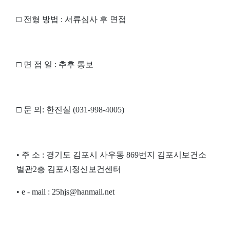
□
전형 방법
:
서류심사 후 면접
□
면 접 일
:
추후 통보
□
문 의
:
한진실
(031-998-4005)
•
주 소
:
경기도 김포시 사우동
869
번지 김포시보건소
별관
2
층 김포시정신보건센터
•
e - mail : 25hjs@hanmail.net