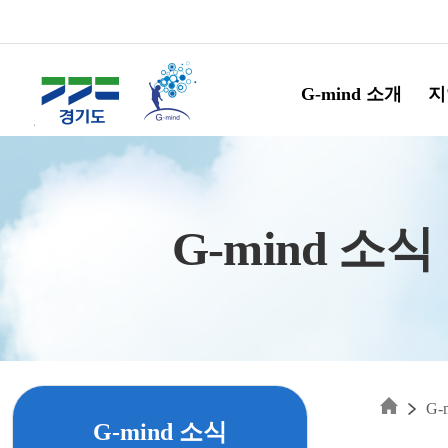
Skip to main content
G-mind 소개
지
G-mind 소식
G-
G-mind 소식