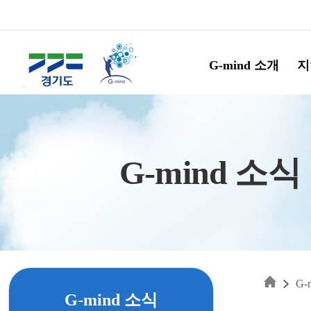
Skip to main content
G-mind 소개
지
G-mind 소식
G-
G-mind 소식