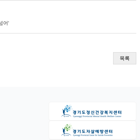
넘어'
목록