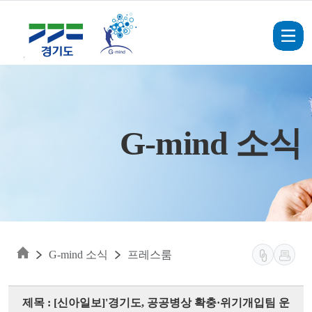
Skip to main content
G-mind 소식
G-mind 소식
프레스룸
제목 : [신아일보]'경기도, 공공병상 확충·위기개입팀 운