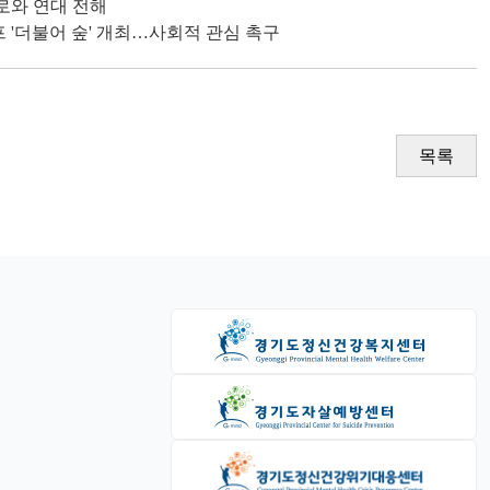
로와 연대 전해
프 '더불어 숲' 개최…사회적 관심 촉구
목록