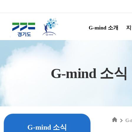
Skip to main content
G-mind 소개
지
G-mind 소식
G-
G-mind 소식