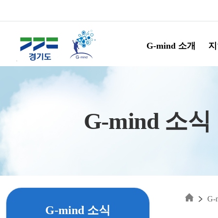
Skip to main content
G-mind 소개
지
G-mind 소식
G-
G-mind 소식