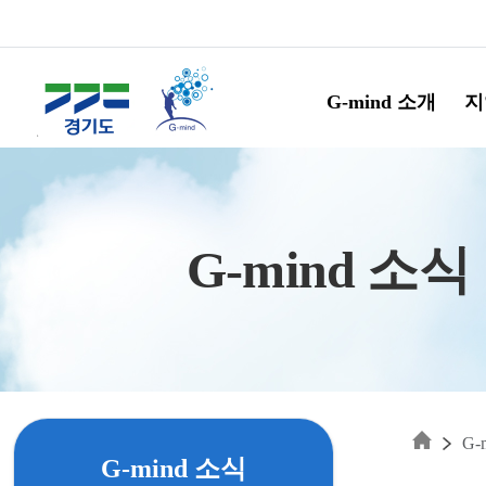
Skip to main content
G-mind 소개
지
G-mind 소식
G-
G-mind 소식