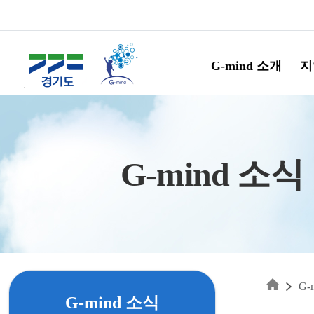
Skip to main content
G-mind 소개
지
G-mind 소식
G-
G-mind 소식