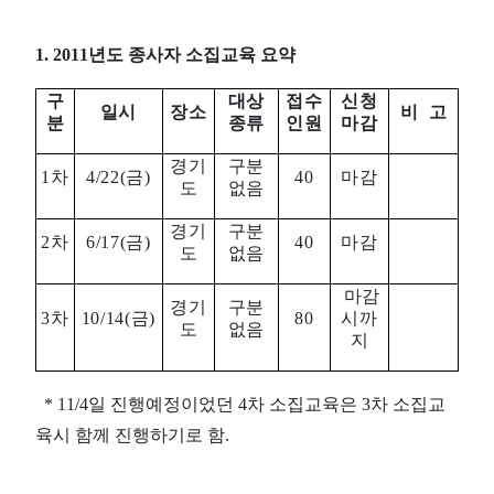
1. 2011년도 종사자 소집교육 요약
구
대상
접수
신청
일시
장소
비 고
분
종류
인원
마감
경기
구분
1차
4/22(금)
40
마감
도
없음
경기
구분
2차
6/17(금)
40
마감
도
없음
마감
경기
구분
3차
10/14(금)
80
시까
도
없음
지
* 11/4일 진행예정이었던 4차 소집교육은 3차 소집교
육시 함께 진행하기로 함.