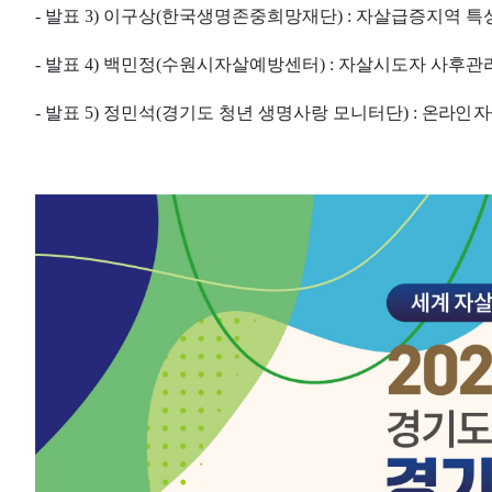
- 발표
3)
이구상
(
한국생명존중희망재단
) :
자살급증지역 특성
- 발표
4)
백민정
(
수원시자살예방센터
) :
자살시도자 사후관리
- 발표
5)
정민석
(
경기도 청년 생명사랑 모니터단
) :
온라인 자