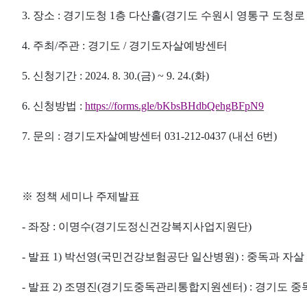
3.
장소
:
경기도청
1
층 다산홀
(
경기도 수원시 영통구 도청
4.
주최
/
주관
:
경기도
/
경기도자살예방센터
5.
신청기간
: 2024. 8. 30.(
금
) ~ 9. 24.(화
)
6.
신청방법
:
https://forms.gle/bKbsBHdbQehgBFpN9
7.
문
의
:
경기도자살예방센터
031-212-0437 (
내선
6
번
)
※
정책 세미나 주제발표
- 좌장
:
이명수
(
경기도정신건강복지사업지원단
)
-
발표
1)
박선영
(
국민건강보험공단 일산병원
) :
중독과 자살
-
발표
2)
조명진
(
경기도중독관리통합지원센터
) :
경기도 중