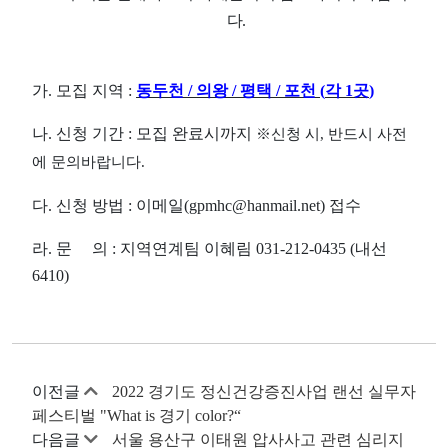
다
.
가
.
모집 지역
:
동두천
/
의왕
/
평택
/
포천
(
각
1
곳
)
나
.
신청 기간
:
모집 완료시까지
※
신청 시
,
반드시 사전
에 문의바랍니다
.
다
.
신청 방법
:
이메일
(gpmhc@hanmail.net)
접수
라.
문 의
:
지역연계팀 이혜림
031-212-0435 (
내선
6410)
이전글
2022 경기도 정신건강증진사업 랜선 실무자
페스티벌 "What is 경기 color?“
다음글
서울 용산구 이태원 압사사고 관련 심리지