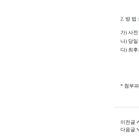
2. 방 법 :
가) 사
나) 당
다) 최후
* 첨부
이전글
다음글