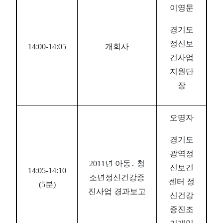
이영문
경기도
정신보
14:00-14:05
개회사
건사업
지원단
장
오명자
경기도
광역정
2011년 아동․ 청
신보건
14:05-14:10
소년정신건강증
센터 정
(5분)
진사업 경과보고
신건강
증진조