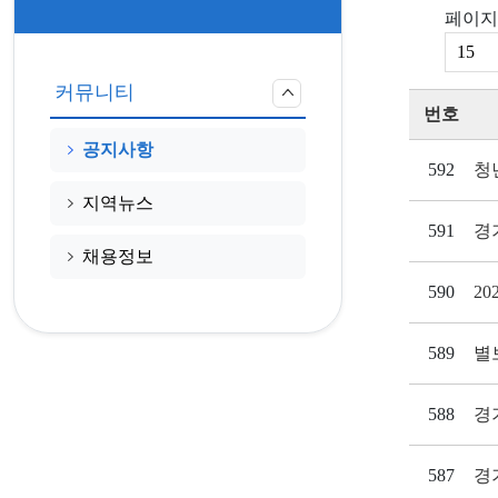
페이지
커뮤니티
번호
공지사항
592
청
지역뉴스
591
경
채용정보
590
2
589
별
588
경
587
경