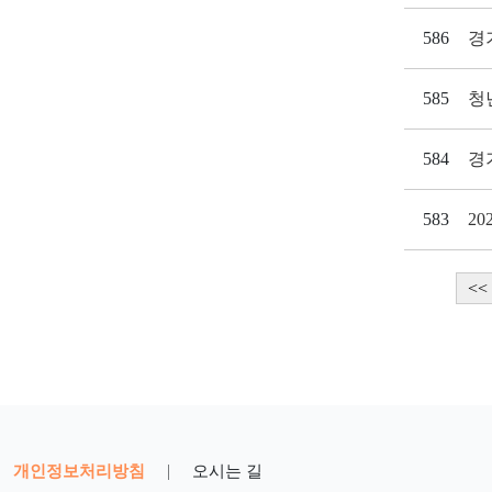
586
경
585
청
584
경
583
2
<<
개인정보처리방침
|
오시는 길