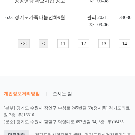
공공병상 확보사업 공고
자
09-08
623
경기도가족나눔전화9월
관리
2021-
33036
자
09-06
<<
<
11
12
13
14
개인정보처리방침
|
오시는 길
[본부] 경기도 수원시 장안구 수성로 245번길 69(정자동) 경기도의료
원 2층 우)16316
[분소] 경기도 수원시 팔달구 덕영대로 697번길 34, 3층 우)16435
대표전화
경기도정신건강복지센터 | 경기도정신건강위기대응