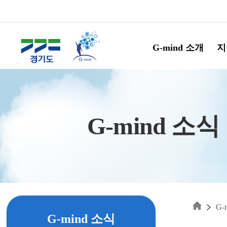
Skip to main content
G-mind 소개
지
G-mind 소식
G-
G-mind 소식