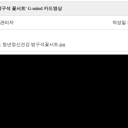
'방구석 꽃서트' G-mind 카드영상
 관리자
작성일 : 
 청년정신건강 방구석꽃서트.jpg