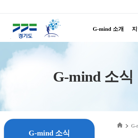
Skip to main content
G-mind 소개
지
G-mind 소식
G-
G-mind 소식