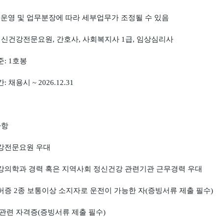
 운영 및 업무분장에 따라 세부업무가 조정될 수 있음
정신건강전문요원
,
간호사
,
사회복지사
1
급
,
임상심리사
준
: 1
호봉
간
:
채용시
~ 2026.12.31
사항
강전문요원 우대
강의학과 경력 혹은 지역사회 정신건강 관련기관 근무경력 우대
허증
2
종 보통이상 소지자로 운전이 가능한 자
(
증빙서류 제출 필수
)
 관련 자격증
(
증빙서류 제출 필수
)