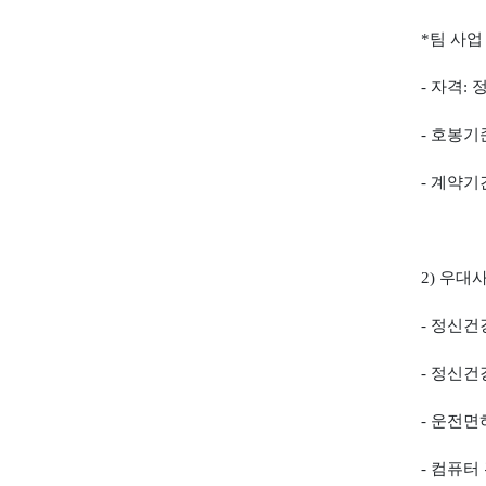
*
팀 사업
-
자격
:
-
호봉기
-
계약기
2)
우대
-
정신건
-
정신건
-
운전면
-
컴퓨터