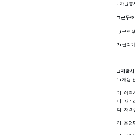
-
자원봉
□
근무조
1)
근로
2)
급여
□
제출서
1)
채용 
가
.
이력
나
.
자기
다
.
자격
라
.
운전