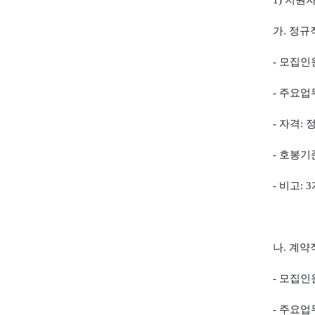
1)
지원
가
.
정규
-
모집인
-
주요업
-
자격
:
-
호봉기
-
비고
: 3
나
.
계약
-
모집인
-
주요업