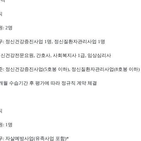
자격
직
원
: 2
명
무
:
정신건강증진사업
1
명
,
정신질환자관리사업
1
명
정신건강전문요원
,
간호사
,
사회복지사
1
급
,
임상심리사
준
:
정신건강증진사업
(5
호봉 이하
),
정신질환자관리사업
(8
호봉 이하
)
개월 수습기간 후 평가에 따라 정규직 계약 체결
직
원
: 1
명
무
:
자살예방사업
(
유족사업 포함
)*