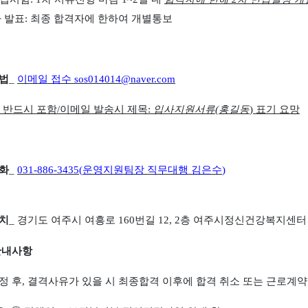
자
발표
:
최종
합격자에
한하여
개별통보
법
_
이메일
접수
sos014014@naver.com
 반드시 포함
/
이메일 발송시 제목
:
입사지원서류
(
홍길동
)
표기 요망
화
_
031-886-3435(
운영지원팀장 직무대행 김은수
)
치
_
경기도 여주시 여흥로
160
번길
12, 2
층 여주시정신건강복지센터
안내사항
정 후
,
결격사유가 있을 시 최종합격 이후에 합격 취소 또는 근로계약