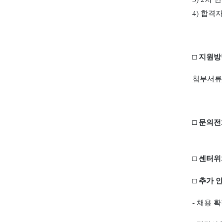
4)
합격
□
지원방
첨부서류
□
문의전
□
센터위
□
추가 
-
채용 확