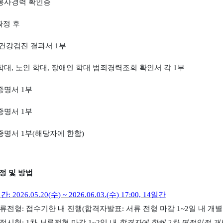
봉사경력 확인증
확정 후
 건강검진 결과서
1
부
학대
,
노인 학대
,
장애인 학대 범죄경력조회 확인서 각
1
부
증명서
1
부
증명서
1
부
증명서
1
부
(
해당자에 한함
)
정 및 방법
기간
: 2026.05.20(
수
) ~ 2026.06.03.(
수
) 17:00, 14
일간
류전형
:
접수기한 내 진행
(
합격자발표
:
서류 전형 마감
1~2
일 내 개
접시험
: 1
차 서류전형 마감
1~2
일 내
합격자에
한해
2
차 면접일정 