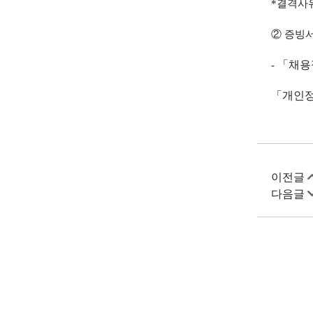
*
결격사
②
증빙서
「
채용
-
「
개인
이전글
다음글