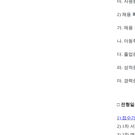
마
.
자원
2)
채용 
가
.
채용
나
.
아동
다
.
졸업
라
.
성적
마
.
경력
□
전형일
1)
접수
2) 1
차
서
3) 2
차
면