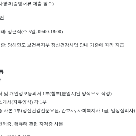
사경력
(
증빙서류 제출 필수
)
건
형태
:
상근직
(
주
5
일
, 09:00-18:00)
기준
:
당해연도 보건복지부 정신건강사업 안내 기준에 따라 지급
류
전
서 및 개인정보동의서
1
부
(
첨부
[
붙임
2.]
된 양식으로 작성
)
소개서
(
자유양식
)
각
1
부
증 사본
1
부
(
정신건강전문요원
,
간호사
,
사회복지사
1
급
,
임상심리사
)
면허증
,
컴퓨터 관련 자격증 사본