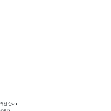
별유선 안내
)
개별통지