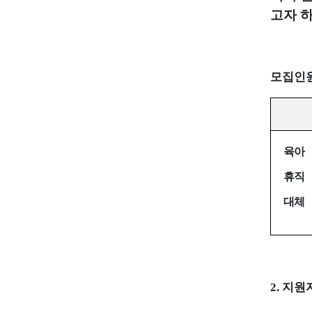
고자 
모집인
육아
휴직
대체
2.
지원