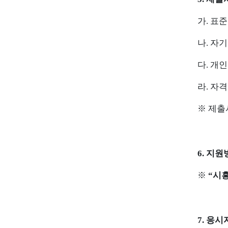
가
.
표
나
.
자
다
.
개인
라
.
자격
※
제출
6.
지원
※
“
시
7.
응시자