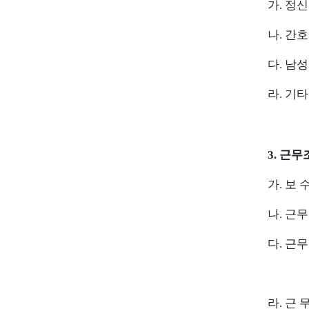
가
.
정신
나
.
간호
다
.
남성
라
.
기타
3.
근무
가
.
보 
나
.
근무
다
.
근무
자
라
.
근 