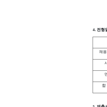
4.
전형
채용
서
면
합
5.
제출