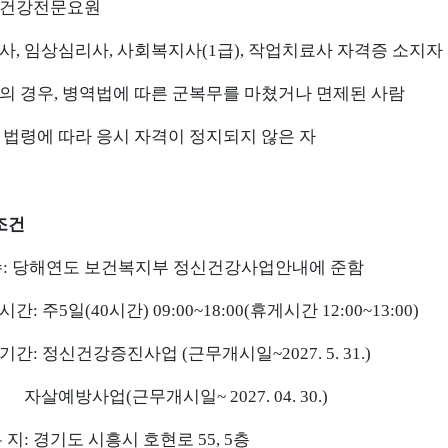
건강전문요원
사
,
임상심리사
,
사회복지사
(1
급
),
작업치료사 자격증 소지자
의 경우
,
병역법에 따른 군복무를 마쳤거나 면제된 사람
 법령에 따라 응시 자격이 정지되지 않은 자
조건
수
:
당해연도 보건복지부 정신건강사업안내에 준함
시간
:
주
5
일
(40
시간
) 09:00~18:00(
휴게시간
12:00~13:00)
기간
:
정신건강증진사업
(
근무개시일
~2027. 5. 31.)
살예방사업
(
근무개시일
~ 2027. 04. 30.)
무 지
:
경기도 시흥시 호현로
55, 5
층