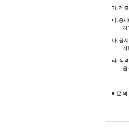
가
.
제출
나
.
응시
하
다
.
응시
지
라
.
적격
을
8.
문 의