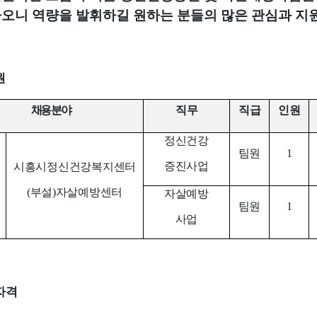
하오니 역량을 발휘하길 원하는 분들의 많은 관심과 지
원
채용 분야
직무
직급
인원
정신건강
팀원
1
증진사업
시흥시정신건강복지센터
(
부설
)
자살예방센터
자살예방
팀원
1
사업
자격