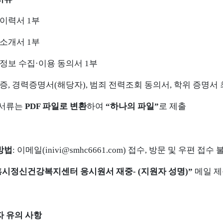
준이력서
1
부
기소개서
1
부
정보 수집
·
이용 동의서
1
부
증
,
경력증명서
(
해당자
),
범죄 전력조회 동의서
,
학위 증명서 
서류는
PDF
파일로 변환
하여
“
하나의 파일
”
로 제출
방법
:
이메일
(
inivi@smhc6661.com)
접수
,
방문 및 우편 접수 
흥시정신건강복지센터 응시원서 재중
- (
지원자 성명
)”
메일 
 유의 사항