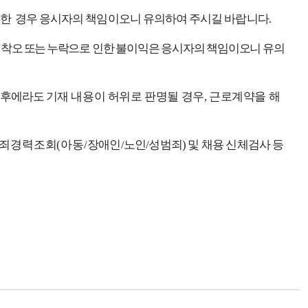
비한
경
우 응시자의 책임이오니 유의하여 주시길 바랍니다
.
 착오 또는 누락
으로 인한 불이익은 응시자의 책임이오니 유의
 후에
라도
기재
내용이 허위로 판명될 경우
,
근로계약을 해
범죄경력조회
(
아동
/
장애인
/
노인
/
성범죄
)
및 채용 신체검사 등