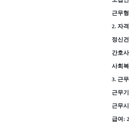
근무형
2.
자격
정신건
간호사
사회복
3.
근무
근무기
근무시
급여
: 