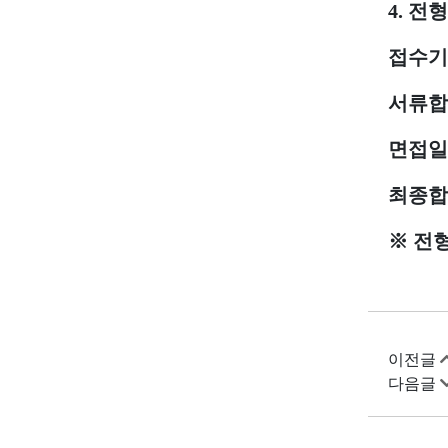
4.
전형
접수기
서류합
면접일
최종합
※
전형
이전글
다음글