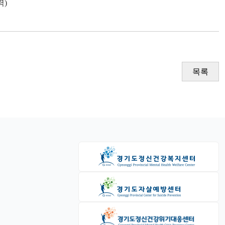
력)
목록