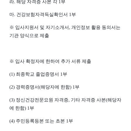
라
.
해당 자격증 사본 각
1
부
마
.
건강보험자격득실확인서
1
부
※
입사지원서 및 자기소개서
,
개인정보 활용 동의서는
기관 양식으로 제출
※
입사 확정자
에 한하여 추가 서류 제출
(1)
최종학교 졸업증명서
1
부
(2)
경력증명서
(
해당자에 한함
) 1
부
(3)
정신건강전문요원 자격증
,
기타 자격증 사본
(
해당자
에 한함
) 1
부
(4)
주민등록등본 또는 초본
1
부