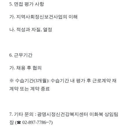
5.
면접 평가 사항
가
.
지역사회정신보건사업의 이해
나
.
적성과 자질
,
열정
6.
근무기간
가
.
채용 후 협의
※
수습기간
(3
개월
):
수습기간 내 평가 후 근로계약 재
계약 또는 계약 종료
7.
기타 문의
:
광명시정신건강복지센터 이화복 상임팀
장
(
☎
02-897-7786~7)