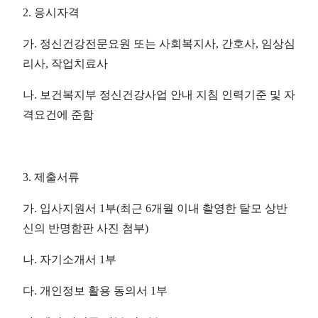
2.
응시자격
가
.
정신건강전문요원 또는 사회복지사
,
간호사
,
임상심
리사
,
작업치료사
나
.
보건복지부 정신건강사업 안내 지침 인력기준 및 자
격요건에 준함
3.
제출서류
가
.
입사지원서
1
부
(
최근
6
개월 이내 촬영한 탈모 상반
신의 반명함판 사진 첨부
)
나
.
자기소개서
1
부
다
.
개인정보 활용 동의서
1
부