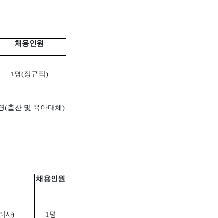
채용인원
1
명
(
정규직
)
명
(
출산 및 육아대체
)
채용인원
리사
)
1
명