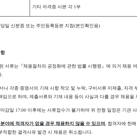
기타 자격증 사본 각
1
부
당일 신분증 또는 주민등록등본 지참
(
본인확인용
)
사항
된 서류는
『
채용절차의 공정화에 관한 법률 시행령
』
에 의거 채용 
다
.
서나 각종 증명서의 기재 사항 착오 및 누락
,
구비서류 미제출
,
자격 
 책임으로 하며
,
제출서류와 기재 내용 등이 사실과 다를 경우 채용을
 마감일
17:00
이후에는 서류접수가 불가하며 위 전형 일정은 기관 사
 분야에 적격자가 없을 경우 채용하지 않을 수 있으며
,
합격자에 한해
 부적합한 결격사유
발견 시 채용은 취소됩니다
.