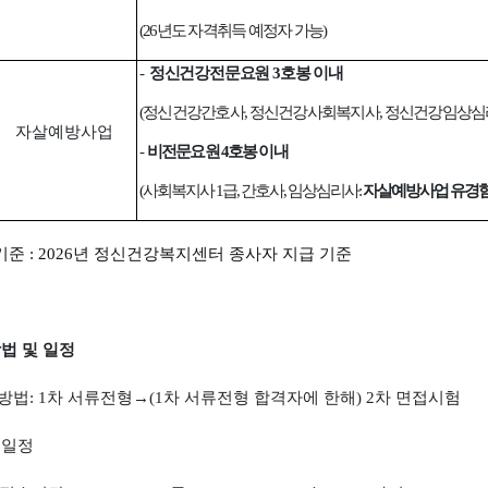
(26
년도 자격취득 예정자 가능
)
-
정신건강전문요원
3
호봉 이내
(
정신건강간호사
,
정신건강사회복지사
,
정신건강임상심
자살예방사업
-
비전문요원
4
호봉 이내
(
사회복지사
1
급
,
간호사
,
임상심리사
:
자살예방사업 유경
기준
: 2026
년 정신건강복지센터 종사자 지급 기준
법 및 일정
방법
: 1
차 서류전형
→
(1
차 서류전형 합격자에 한해
) 2
차 면접시험
 일정