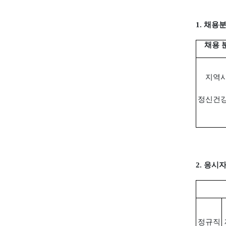
1.
채용분
채용 
지역
정신건
2.
응시
정규직