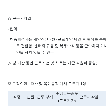
◎
근무시작일
-
협의
-
최종합격자는 계약직
(3
개월
)
근로계약 체결 후 협의를 통
로 전환함
.
센터의 규율 및 복무수칙 등을 준수하지 아
약을 하지 않을 수 있음
(
해당 기간 동안 근무조건 및 처우는 기존 직원과 동일
)
◎
모집인원
:
출산 및 육아휴직 대체 근로자
1
명
주당근무일수
직종
인원
근무 부서
근무시작일
(
근무기간
)