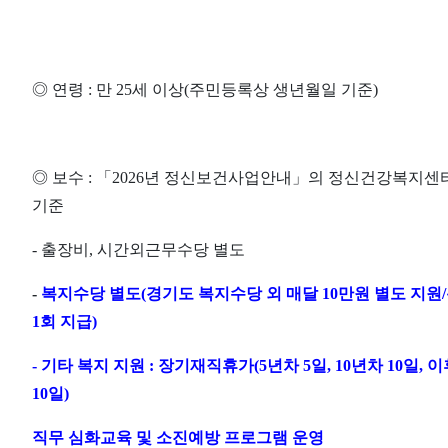
◎
연령
:
만
25
세 이상
(
주민등록상 생년월일 기준
)
◎
보수
:
「
2026
년 정신보건사업안내
」
의 정신건강복지센터
기준
-
출장비
,
시간외근무수당 별도
-
복지수당 별도
(
경기도 복지수당 외 매달
10
만원 별도 지원
/
1
회 지급
)
-
기타 복지 지원
:
장기재직휴가
(5
년차
5
일
, 10
년차
10
일
,
이
10
일
)
직무 심화교육 및 소진예방 프로그램 운영