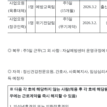
사업요원
주
5
일
1
명
예방교육팀
2026.3.2
출
(
육휴대체
)
(15
개월
)
사업요원
주
5
일
1
명
위기전담팀
2026.3.2.
(
정규인력
)
(
무기계약
)
◎
복무
:
주
5
일 근무
(
그 외 사항
:
자살예방센터 운영규정에
◎
자격
:
정신건강전문요원
,
간호사
,
사회복지사
,
임상심리사
득 예정자
※
다음 각 호에 해당하지 않는 사람
(
채용 후 각 호에 해당
우에는 근로계약을 즉시 해지할 수 있음
)
1.
피성년후견인 또는 피한정후견인