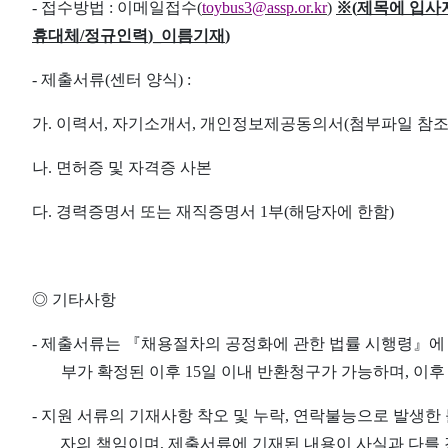
-
접수방법
:
이메일접수
(
toybus3@assp.or.kr
)
※
(
제목에 입사
휴대체
/
정규인력
)_
이름기재
)
-
제출서류
(
센터 양식
) :
가
.
이력서
,
자기소개서
,
개인정보제공동의서
(
첨부파일 참
나
.
면허증 및 자격증 사본
다
.
경력증명서 또는 재직증명서
1
부
(
해당자에 한함
)
◎
기타사항
-
제출서류는
『
채용절차의 공정화에 관한 법률 시행령
』
에
부가 확정된 이후
15
일 이내 반환청구가 가능하며
,
이후
-
지원 서류의 기재사항 착오 및 누락
,
연락불능으로 발생한 
자의 책임이며
,
제출서류에 기재된 내용이 사실과 다를 