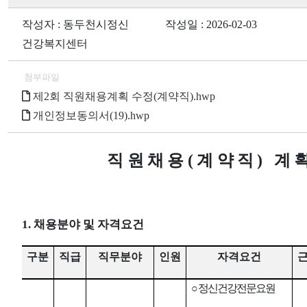
작성자 : 동두천시정신
작성일 : 2026-02-03
건강복지센터
첨부파일
제2회 직원채용계획 수정(계약직).hwp
개인정보동의서(19).hwp
직원채용
(
계약직
)
계
1. 채용분야 및 자격요건
구분
직급
직무분야
인원
자격요건
○
정신건강전문요원