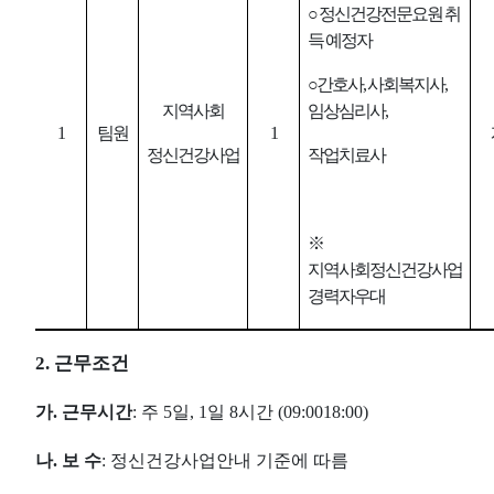
○
정신건강전문요원 취
득 예정자
○
간호사
,
사회복지사
,
지역사회
임상심리사
,
1
팀원
1
정신건강사업
작업치료사
※
지역사회정신건강사업
경력자우대
2.
근무조건
가
.
근무시간
:
주
5
일
, 1
일
8
시간
(09:00
18:00)
나
.
보 수
:
정신건강사업안내 기준
에 따름