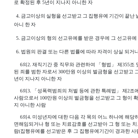
로 확정된 후
5
년이 지나지 아니한 자
4.
금고이상의 실형을 선고받고 그 집행유예 기간이 끝난
아니 한 자
5.
금고이상의 형의 선고유예를 받은 경우에 그 선고유예 
6.
법원의 판결 또는 다른 법률에 따라 자격이 상실 되거나
6
의
2.
재직기간 중 직무와 관련하여
「
형법
」
제
355
조 
된 죄를 범한 자로서
300
만원 이상의 벌금형을 선고받고 그
년이 지나지 아니한 자
6
의
3.
「
성폭력범죄의 처벌 등에 관한 특례법
」
제
2
조에
사람으로서
100
만원 이상의 벌금형을 선고받고 그 형이 
지 아니한 사람
6
의
4.
미성년자에 대한 다음 각 목의 어느 하나에 해당
면
해임되거나 형 또는 치료감호를 선고받아 그 형 또는 
람
(
집행유예를 선고받은 후 그 집행유예기간이 경과한 사