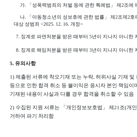
가
.
「
성폭력범죄의 처벌 등에 관한 특례법
」
제
2
조에 
나
.
「
아동
청소년의 성보호에 관한 법률
」
제
2
조제
2
호
대상 성범죄
<2025. 12. 16.
개정
>
7.
징계로 파면처분을 받은 때부터
5
년이 지나지 아니한 
8.
징계로 해임처분을 받은 때부터
3
년이 지나지 아니한 
5.
유의사항
1)
제출된 서류에 착오기재 또는 누락
,
허위사실 기재 및
등으로 인한 합격 취소 등 불이익은 응시자 본인 책임이
기재된 내용이 사실과 다를 경우 합격을 취소할 수 있음
2)
수집된 지원 서류는
「
개인정보보호법
」
제
21
조
(
개인
거하여 파기 처리함