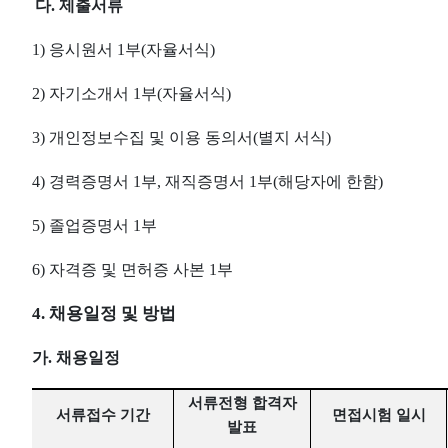
다
.
제출서류
1)
응시원서
1
부
(
자율서식
)
2)
자기소개서
1
부
(
자율서식
)
3)
개인정보수집 및 이용 동의서
(
별지 서식
)
4)
경력증명서
1
부
,
재직증명서
1
부
(
해당자에 한함
)
5)
졸업증명서
1
부
6)
자격증 및 면허증 사본
1
부
4.
채용일정 및 방법
가
.
채용일정
서류전형 합격자
서류접수 기간
면접시험 일시
발표