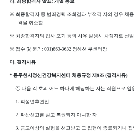
라
.
최종합격자 발표
:
개별 통보
※
최종합격자 중 범죄경력 조회결과 부적격 자의 경우 채
격을 취소함
※
최종합격자의 입사 포기 등의 사유 발생시 차점자로 선
※
접수 및 문의
: 031)863-3632
정혜선 부센터장
마
.
결격사유
*
동두천시정신건강복지센터 채용규정 제
9
조
(
결격사유
)
①
다음 각 호의 어느 하나에 해당하는 자는 직원으로 임
1.
피성년후견인
2.
파산선고를 받고 복권되지 아니한 자
3.
금고이상의 실형을 선고받고 그 집행이 종료되거나 집