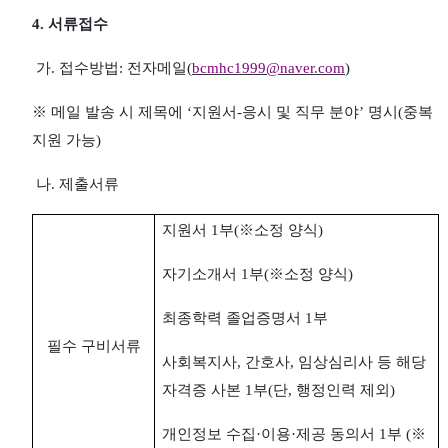
4.
서류접수
가
.
접수방법
:
전자메일
(
bcmhc1999@naver.com
)
※
메일 발송 시 제목에
‘
지원서
-
응시 및 직무 분야
’
명시
(
중복
지원 가능
)
나
.
제출서류
지원서
1
부
(
※
소정 양식
)
자기소개서
1
부
(
※
소정 양식
)
최종학력 졸업증명서
1
부
필수 구비서류
사회복지사
,
간호사
,
임상심리사 등 해당
자격증 사본
1
부
(
단
,
행정인력 제외
)
개인정보 수집
·
이용
·
제공 동의서
1
부
(
※