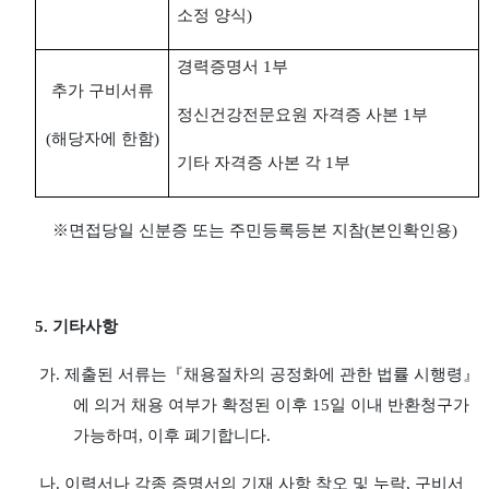
소정 양식
)
경력증명서
1
부
추가 구비서류
정신건강전문요원 자격증 사본
1
부
(
해당자에 한함
)
기타 자격증 사본 각
1
부
※
면접당일 신분증 또는 주민등록등본 지참
(
본인확인용
)
5.
기타사항
가
.
제출된 서류는
『
채용절차의 공정화에 관한 법률 시행령
』
에 의거 채용 여부가 확정된 이후
15
일 이내 반환청구가
가능하며
,
이후 폐기합니다
.
나
.
이력서나 각종 증명서의 기재 사항 착오 및 누락
,
구비서