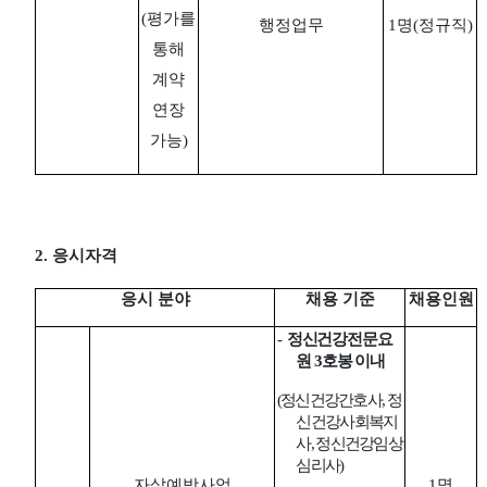
(
평가를
행정업무
1
명
(
정규직
)
통해
계약
연장
가능
)
2.
응시자격
응시 분야
채용 기준
채용인원
-
정신건강전문요
원
3
호봉 이내
(
정신건강간호사
,
정
신건강사회복지
사
,
정신건강임상
심리사
)
자살예방사업
1
명