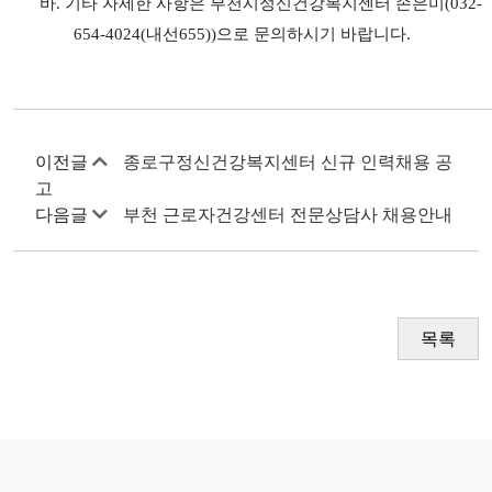
바
.
기타 자세한 사항은 부천시정신건강복지센터 손은미
(032-
654-4024(
내선
655))
으로 문의하시기 바랍니다
.
이전글
종로구정신건강복지센터 신규 인력채용 공
고
다음글
부천 근로자건강센터 전문상담사 채용안내
목록