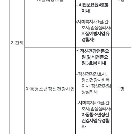
-
비전문요원
4
호봉
이내
(
사회복지사
1
급
,
간
호사
,
임상심리사
:
자살예방사업 유
경험자
)
기간제
*
정신건강전문요
원 및 비전문요
원
5
호봉 이내
-
정신건강간호사
,
정신건강사회복
지사
,
정신건강임
아동청소년정신건강사업
1
명
상심리사
-
사회복지사
1
급
,
간
호사
,
임상심리사
:
아동청소년정신
건강사업 유경험
자