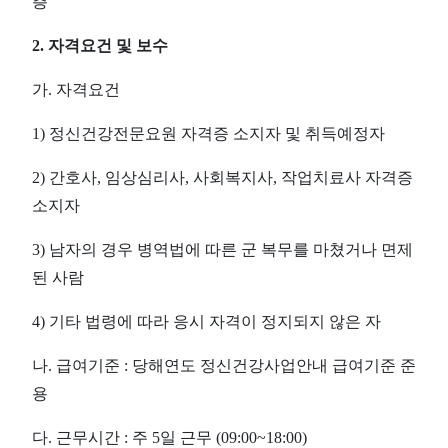
층
2.
자격요건 및 보수
가
.
자격요건
1)
정신건강전문요원 자격증 소지자 및 취득예정자
2)
간호사
,
임상심리사
,
사회복지사
,
작업치료사 자격증
소지자
3)
남자의 경우 병역법에 따른 군 복무를 마쳤거나 면제
된 사람
4)
기타 법령에 따라 응시 자격이 정지되지 않은 자
나
.
급여기준
:
당해연도 정신건강사업안내 급여기준 준
용
다
.
근무시간
:
주
5
일 근무
(09:00~18:00)