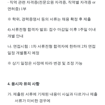
·
직역 관련 자격증
(
전문요원 자격증
,
직역별 자격증
or
면허증
) 1
부
※
학위
,
경력증명서 등의 서류는 채용 확정 후 제출
4)
서류전형 합격자 발표
:
접수 마감일 이후
1
주일 이내
개별 안내
나
.
면접시험
: 1
차 서류전형 합격자에 한하여
2
차 면접
일정 개별통지 예정
※
상기 일정은 사정에 따라 변경 및 조정 가능
4.
응시자 유의 사항
가
.
제출된 서류에 기재된 내용이 사실과 다르거나 제출
서류가 미비한 경우에