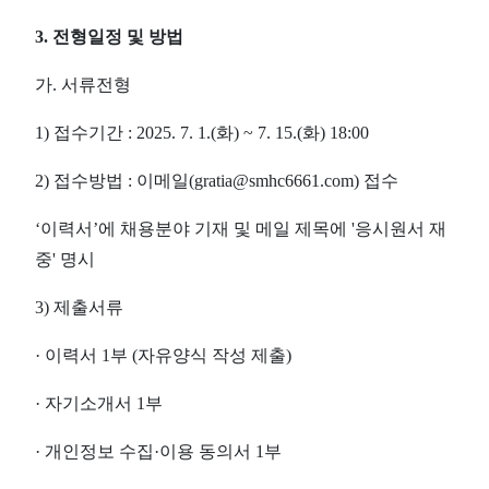
3.
전형일정 및 방법
가
.
서류전형
1)
접수기간
: 2025. 7. 1.(
화
) ~ 7. 15.(
화
) 18:00
2)
접수방법
:
이메일
(gratia@smhc6661.com)
접수
‘
이력서
’
에 채용분야 기재 및 메일 제목에
'
응시원서 재
중
'
명시
3)
제출서류
·
이력서
1
부
(
자유양식 작성 제출
)
·
자기소개서
1
부
·
개인정보 수집
·
이용 동의서
1
부