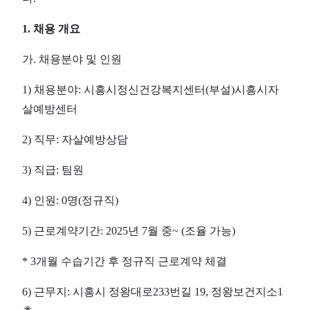
1.
채용 개요
가
.
채용분야 및 인원
1)
채용분야
:
시흥시정신건강복지센터
(
부설
)
시흥시자
살예방센터
2)
직무
:
자살예방상담
3)
직급
:
팀원
4)
인원
: 0
명
(
정규직
)
5)
근로계약기간
: 2025
년
7
월 중
~ (
조율 가능
)
* 3
개월 수습기간 후 정규직 근로계약 체결
6)
근무지
:
시흥시 정왕대로
233
번길
19,
정왕보건지소
1