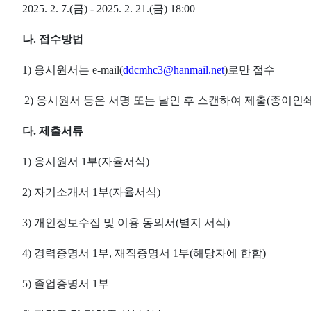
2025. 2. 7.(
금
)
-
2025. 2. 21.(
금
) 18:00
나
.
접수방법
1)
응시원서는
e-mail(
ddcmhc3@hanmail.net
)
로만 접수
2)
응시원서 등은 서명 또는 날인 후 스캔하여 제출
(
종이인쇄
다
.
제출서류
1)
응시원서
1
부
(
자율서식
)
2)
자기소개서
1
부
(
자율서식
)
3)
개인정보수집 및 이용 동의서
(
별지 서식
)
4)
경력증명서
1
부
,
재직증명서
1
부
(
해당자에 한함
)
5)
졸업증명서
1
부