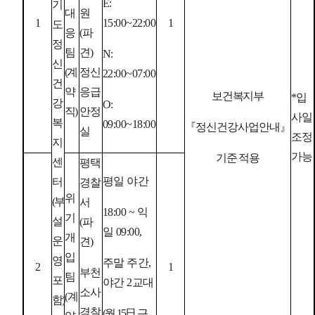
E:
기
대
원
1
15:00~22:00
1
도
응
(
파
정
팀
견
)
N:
신
(
계
정신
22:00~07:00
건
약
응급
보건복지부
*
입
강
O:
직
)
안정
사일
복
09:00~18:00
『
정신건강사업안내
』
실
조정
지
가능
기준 적용
센
평택
평일 야간
터
경찰
위
(
부
서
18:00 ~
익
기
설
(
파
일
09:00,
개
운
견
)
입
영
주말 주간
,
2
1
부천
팀
포
야간
2
교대
소사
(
계
함
)
경찰
(
월
15
日
근