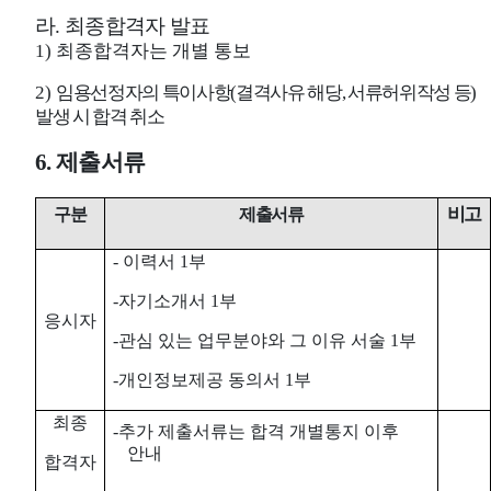
라
.
최종합격자 발표
1)
최종합격자는 개별 통보
2)
임용선정자의 특이사항
(
결격사유 해당
,
서류허위작성 등
)
발생 시 합격 취소
6.
제출서류
비고
구분
제출서류
- 이력서
1
부
-
자기소개서
1
부
응시자
-
관심 있는 업무분야와 그 이유 서술
1
부
-
개인정보제공 동의서
1
부
최종
-
추가 제출서류는 합격 개별통지 이후
안내
합격자