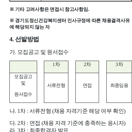
※
기타 고려사항은 면접시 참고사항임
.
※
경기도정신건강복지센터 인사규정에 따른 채용결격사유
에 해당되지 않는 자
4.
선발방법
가
.
모집공고 및 원서접수
1
차
2
차
3
차
모집공고
및
서류전형
면접
최종임용
원서접수
나
. 1
차
:
서류전형
(
채용 자격기준 해당 여부 확인
)
다
. 2
차
:
면접
(
채용 자격 기준에 충족하는 응시자
)
라
. 3
차
:
최종합격자 발표