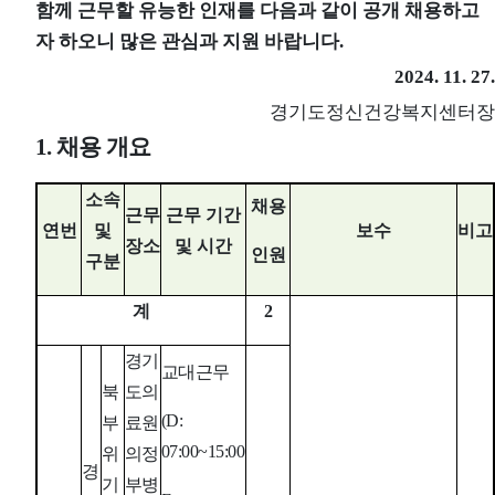
함께 근무할 유능한 인재를 다음과 같이 공개 채용하고
자 하오니 많은 관심과 지원 바랍니다
.
2024. 11. 27.
경기도정신건강복지센터장
1.
채용 개요
소속
채용
근무
근무 기간
연번
및
보수
비고
장소
및 시간
인원
구분
계
2
경기
교대근무
북
도의
(D:
부
료원
07:00~15:00
위
의정
경
기
부병