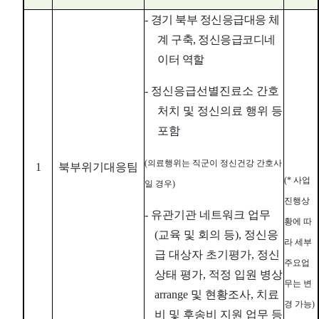
-
경기 북부 정신응급대응 체
계 구축
,
정신응급코디네
이터 역할
-
정신응급선별진료소 간호
처치 및 정신의료 행위 등
포함
(
의료행위는 직군이 정신건강 간호사
1
북부위기대응팀
(*
사업
일 경우
)
진행상
-
유관기관 네트워크 업무
황에 따
(
교육 및 회의 등
),
정신응
라 세부
급 대상자 초기평가
,
정신
주요업
상태 평가
,
적정 입원 병상
무는 변
arrange
및 현황조사
,
치료
경 가능
)
비 및 후송비 지원 업무 등