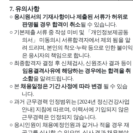
7.
유의사항
○
응시원서의 기재사항이나 제출된 서류가 허위로
판명될 경우 합격이 취소
될 수 있습니다
.
○
기본제출 서류 중 작성 미비 및
「
개인정보제공동
의서
」
미동의시 서류합격자에서 제외
됨을
알
려 드리며
,
본인의 착오
·
누락 등으로 인한 불이익
은 응시자의 책임으로 합니다
.
○
최종합격자 결정 후 신체검사
,
신원조사 결과 등이
임용결격사유에 해당하는 경우에는 합격을 취
소함
을 알려드립니다
.
○
본
채용일정은 기간 사정에 따라 변경
될 수 있습
니다
.
○
과거 근무경력 인정범위는
[2024
년 정신건강사업
안내
]
지침에 따르며
,
이력서에 기입되지 않은
근무경력은 인정되지 않습니다
.
○
응시인원이 채용예정인원과 같거나 적을 경우 재
공고를 실시할 수 있으며
,
심사 결과 채용분야