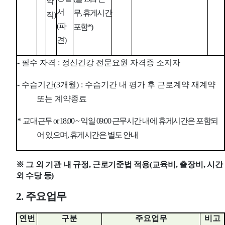
약
서
무
,
휴게시간
직
)
(
파
포함
*)
견
)
-
필수 자격
:
정신건강 전문요원 자격증 소지자
- 수습기간
(3
개월
) :
수습기간 내 평가 후 근로계약 재계약
또는 계약종료
*
교대근무
or 18:00 ~
익일
09:00
근무시간 내에 휴게시간은 포함되
어 있으며
,
휴게시간은 별도 안내
※
그 외 기관 내 규정
,
근로기준법 적용
(
교육비
,
출장비
,
시간
외 수당 등
)
2.
주요업무
연번
구분
주요업무
비고