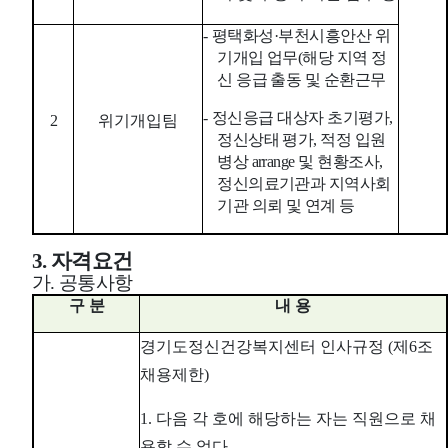
-
평택화성
·
부천시흥안산 위
기개입 업무
(
해당 지역 정
신 응급 출동 및 순환근무
-
정신응급 대상자 초기평가
,
2
위기개입팀
정신상태 평가
,
적정 입원
병상
arrange
및 현황조사
,
정신의료기관과 지역사회
기관 의뢰 및 연계 등
3.
자격요건
가
.
공통사항
구 분
내 용
경기도정신건강복지센터 인사규정
(
제
6
조
채용제한
)
1.
다음 각 호에 해당하는 자는 직원으로 채
용할 수 없다
.