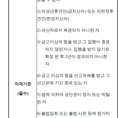
1)
피성년후견인
(
금치산자
)
또는 피한정후
견인
(
한정치산자
)
2)
파산자로서 복권되지 아니한 자
3)
금고이상의 형을 받고 그 집행이 종료
되지 않았거나
,
집행을 받지 않기로
확정 된 후
2
년이 경과되지 아니한
자
4)
금고 이상의 형을 선고유예를 받고 그
선고유예 기간 중에 있는 자
자격기준
(
필수
)
5)
법에 의하여 공민권이 정지 또는 박탈
된 자
6)
불법집회 또는 불법 시위 등에 참가하