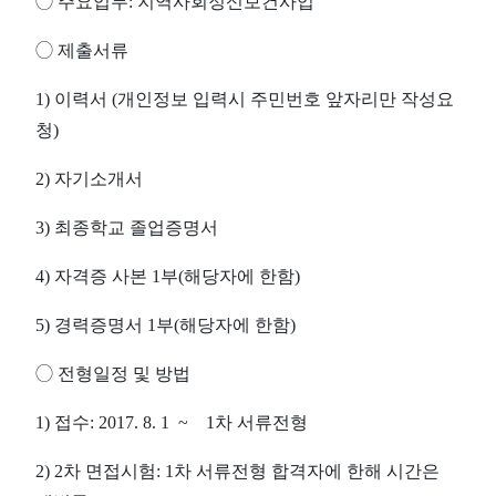
◯
주요업무
: 지역사회정신보건사업
◯
제출서류
1)
이력서
(
개인정보 입력시 주민번호 앞자리만 작성요
청
)
2)
자기소개서
3)
최종학교 졸업증명서
4)
자격증
사본
1
부
(
해당자에
한함
)
5)
경력증명서
1
부
(
해당자에
한함
)
◯
전형일정
및
방법
1)
접수
: 2017. 8. 1 ~
1
차
서류전형
2) 2
차
면접시험
: 1
차 서류전형 합격자에
한해
시간은