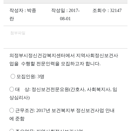
작성자 : 박종
작성일 : 2017-
조회수 : 32147
란
08-01
첨부파일
의정부시정신건강복지센터에서 지역사회정신보건사
업을 수행할 전문인력을 모집하고자 합니다
.
◯
모집인원
: 3
명
◯
대
상
:
정신보건전문요원
(
간호사
,
사회복지사
,
임
상심리사
)
◯
근무조건
: 2017
년 보건복지부 정신보건사업 안내
에
준함