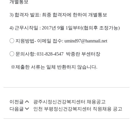
개별통보
3)
합격자
발표
:
최종
합격자에
한하여
개별통보
4)
근무시작일
: 2017
년 9
월
1
일부터(협의후 조정가능)
◯
지원방법
-
이메일
접수
: umind97@hanmail.net
◯
문의사항
: 031-828-4547
박종란 부센터장
※
제출한
서류는
일체 반환하지
않습니다
.
이전글
광주시정신건강복지센터 채용공고
다음글
인천 부평정신건강복지센터 직원채용 공고