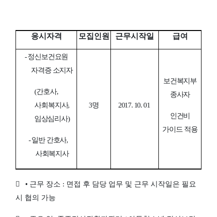
응시자격
모집인원
근무시작일
급여
-
정신보건요원
자격증 소지자
보건복지부
(
간호사
,
종사자
사회복지사
,
3
명
2017. 10. 01
인건비
임상심리사
)
가이드 적용
-
일반 간호사
,
사회복지사

•
근무 장소
:
면접 후 담당 업무 및 근무 시작일은 필요
시 협의 가능