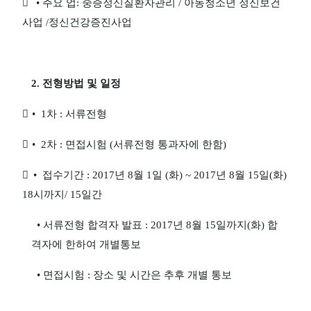

•
주요 업
:
중증정신질환자관리
/
아동청소년 정신보건
사업
/
정신건강증진사업
2.
전형방법 및 일정

•
1
차
:
서류전형

•
2
차
:
면접시험
(
서류전형 통과자에 한함
)

•
접수기간
: 2017
년
8
월
1
일
(
화
) ~ 2017
년
8
월
15
일
(
화
)
18
시까지
/ 15
일간
•
서류전형 합격자 발표
: 2017
년
8
월
15
일까지
(
화
)
합
격자에 한하여 개별통보
•
면접시험
:
장소 및 시간은 추후 개별 통보